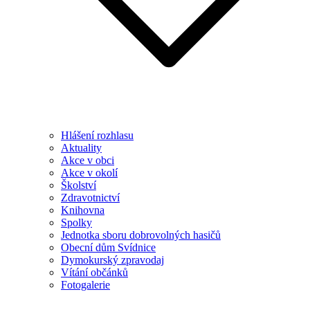
Hlášení rozhlasu
Aktuality
Akce v obci
Akce v okolí
Školství
Zdravotnictví
Knihovna
Spolky
Jednotka sboru dobrovolných hasičů
Obecní dům Svídnice
Dymokurský zpravodaj
Vítání občánků
Fotogalerie