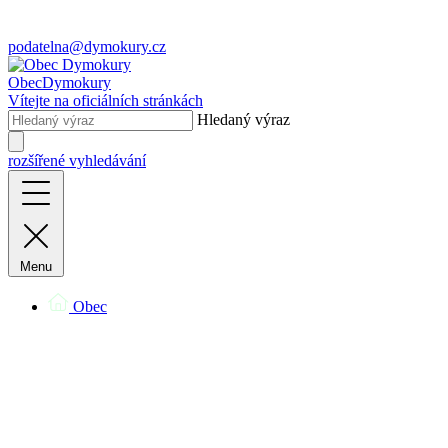
podatelna@dymokury.cz
Obec
Dymokury
Vítejte na oficiálních stránkách
Hledaný výraz
rozšířené vyhledávání
Menu
Obec