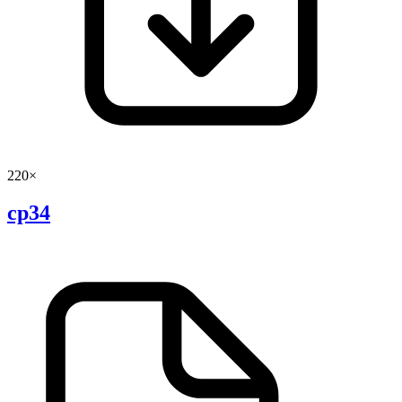
220×
cp34