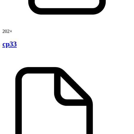
202×
cp33