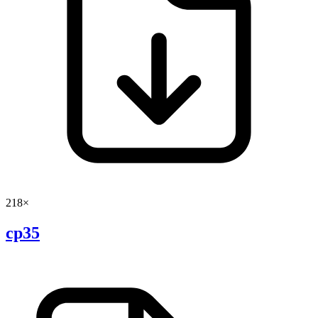
218×
cp35