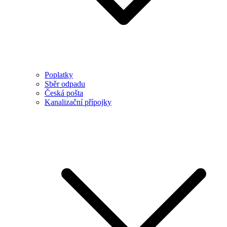
Poplatky
Sběr odpadu
Česká pošta
Kanalizační přípojky