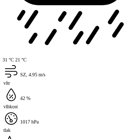
31 °C
21 °C
SZ, 4.95
m/s
vítr
42
%
vlhkost
1017
hPa
tlak