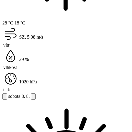
28 °C
18 °C
SZ, 5.08
m/s
vítr
29
%
vlhkost
1020
hPa
tlak
sobota
8. 8.