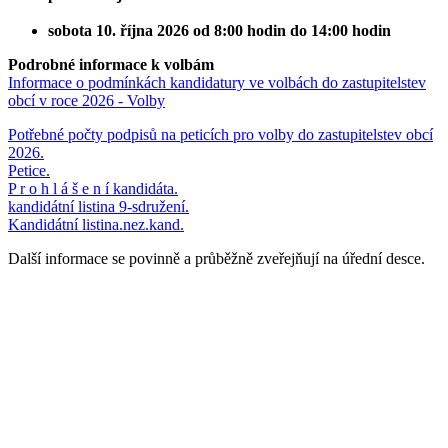
sobota 10. října 2026 od 8:00 hodin do 14:00 hodin
Podrobné informace k volbám
Informace o podmínkách kandidatury ve volbách do zastupitelstev
obcí v roce 2026 - Volby
Potřebné počty podpisů na peticích pro volby do zastupitelstev obcí
2026.
Petice.
P r o h l á š e n í kandidáta.
kandidátní listina 9-sdružení.
Kandidátní listina.nez.kand.
Další informace se povinně a průběžně zveřejňují na úřední desce.