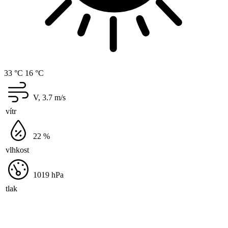
33 °C
16 °C
V, 3.7
m/s
vítr
22
%
vlhkost
1019
hPa
tlak