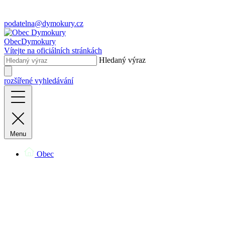
podatelna@dymokury.cz
Obec
Dymokury
Vítejte na oficiálních stránkách
Hledaný výraz
rozšířené vyhledávání
Menu
Obec