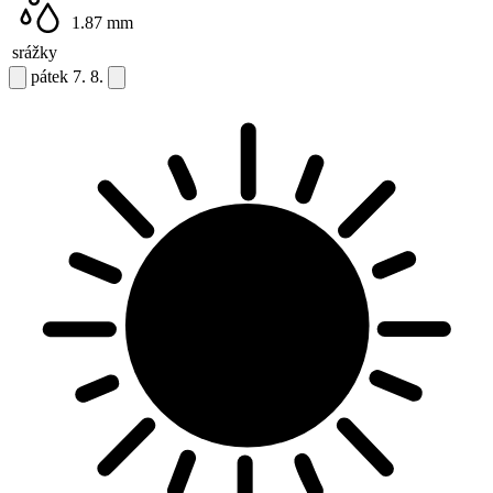
1.87
mm
srážky
pátek
7. 8.