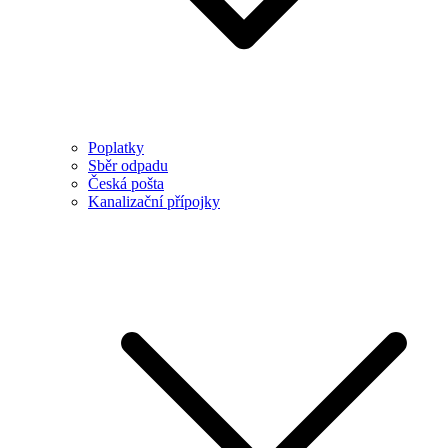
Poplatky
Sběr odpadu
Česká pošta
Kanalizační přípojky