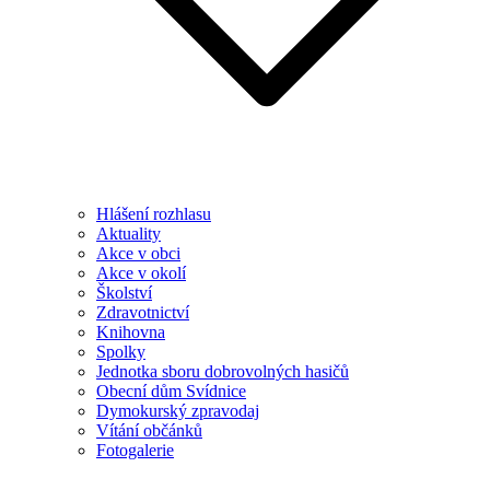
Hlášení rozhlasu
Aktuality
Akce v obci
Akce v okolí
Školství
Zdravotnictví
Knihovna
Spolky
Jednotka sboru dobrovolných hasičů
Obecní dům Svídnice
Dymokurský zpravodaj
Vítání občánků
Fotogalerie