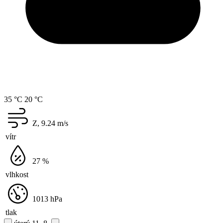
35 °C
20 °C
Z, 9.24
m/s
vítr
27
%
vlhkost
1013
hPa
tlak