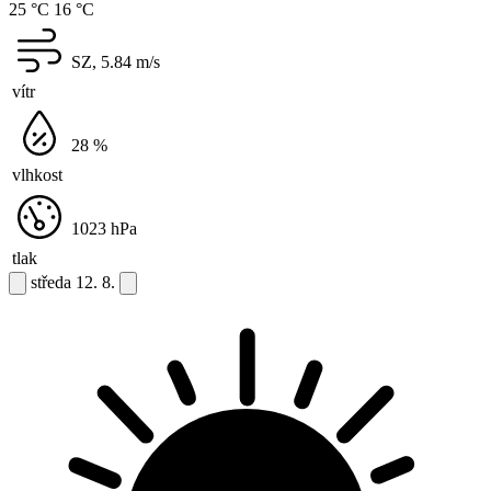
25 °C
16 °C
SZ, 5.84
m/s
vítr
28
%
vlhkost
1023
hPa
tlak
středa
12. 8.