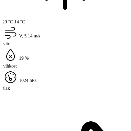
29 °C
14 °C
V, 5.14
m/s
vítr
19
%
vlhkost
1024
hPa
tlak