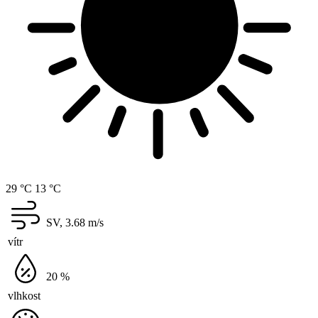
29 °C
13 °C
SV, 3.68
m/s
vítr
20
%
vlhkost