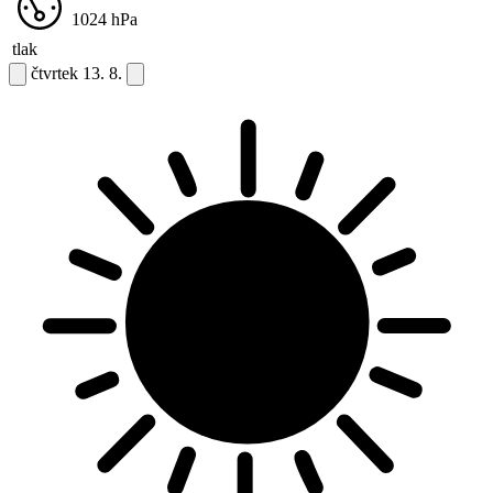
1024
hPa
tlak
čtvrtek
13. 8.