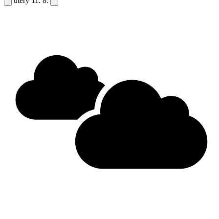
úterý
11. 8.