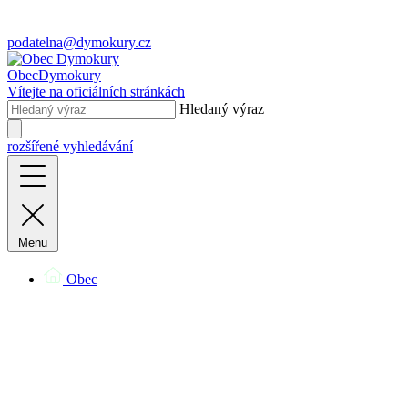
podatelna@dymokury.cz
Obec
Dymokury
Vítejte na oficiálních stránkách
Hledaný výraz
rozšířené vyhledávání
Menu
Obec