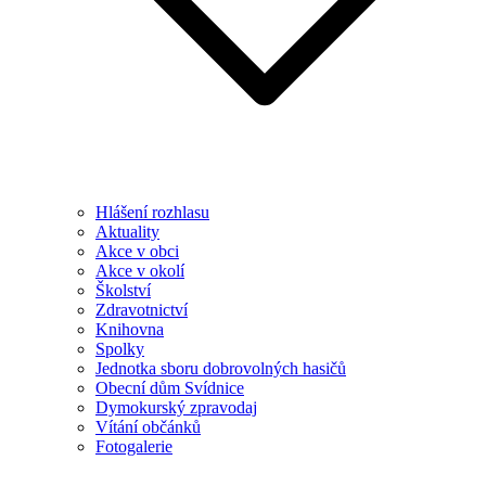
Hlášení rozhlasu
Aktuality
Akce v obci
Akce v okolí
Školství
Zdravotnictví
Knihovna
Spolky
Jednotka sboru dobrovolných hasičů
Obecní dům Svídnice
Dymokurský zpravodaj
Vítání občánků
Fotogalerie