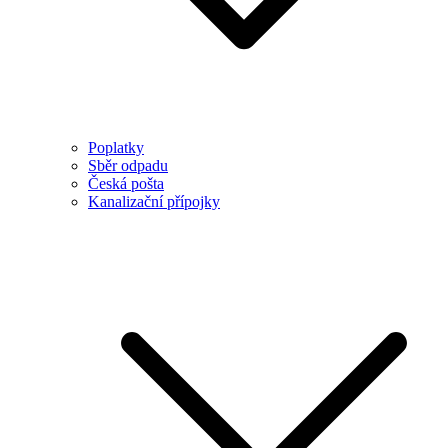
Poplatky
Sběr odpadu
Česká pošta
Kanalizační přípojky