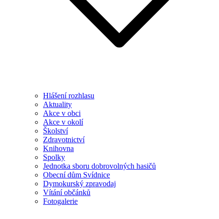
Hlášení rozhlasu
Aktuality
Akce v obci
Akce v okolí
Školství
Zdravotnictví
Knihovna
Spolky
Jednotka sboru dobrovolných hasičů
Obecní dům Svídnice
Dymokurský zpravodaj
Vítání občánků
Fotogalerie