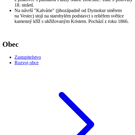
18. století.
Na návrší "Kalvárie" (jihozápadně od Dymokur směrem
na Vestec) stojí na starobylém podstavci s reliéfem světice
kamenný kříž s ukřižovaným Kristem. Pochází z roku 1866.
Obec
Zastupitelstvo
Rozvoj obce