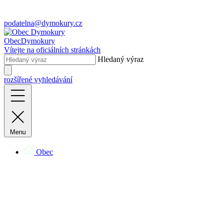
podatelna@dymokury.cz
Obec
Dymokury
Vítejte na oficiálních stránkách
Hledaný výraz
rozšířené vyhledávání
Menu
Obec