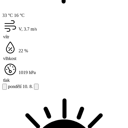
33 °C
16 °C
V, 3.7
m/s
vítr
22
%
vlhkost
1019
hPa
tlak
pondělí
10. 8.