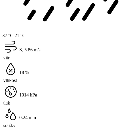
37 °C
21 °C
S, 5.86
m/s
vítr
18
%
vlhkost
1014
hPa
tlak
0.24
mm
srážky