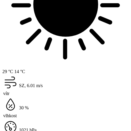
29 °C
14 °C
SZ, 6.01
m/s
vítr
30
%
vlhkost
1021
hPa