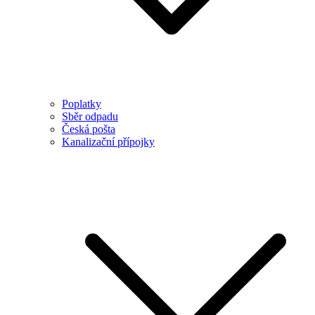
Poplatky
Sběr odpadu
Česká pošta
Kanalizační přípojky