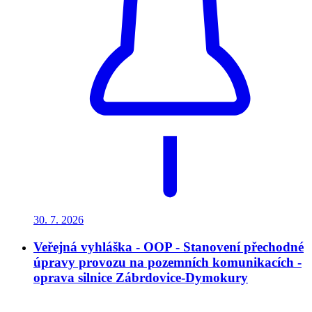
30. 7.
2026
Veřejná vyhláška - OOP - Stanovení přechodné
úpravy provozu na pozemních komunikacích -
oprava silnice Zábrdovice-Dymokury