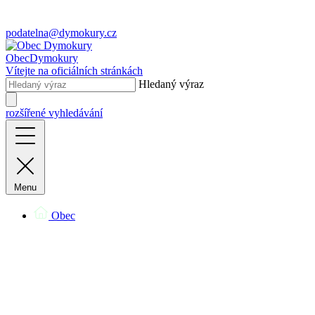
podatelna@dymokury.cz
Obec
Dymokury
Vítejte na oficiálních stránkách
Hledaný výraz
rozšířené vyhledávání
Menu
Obec