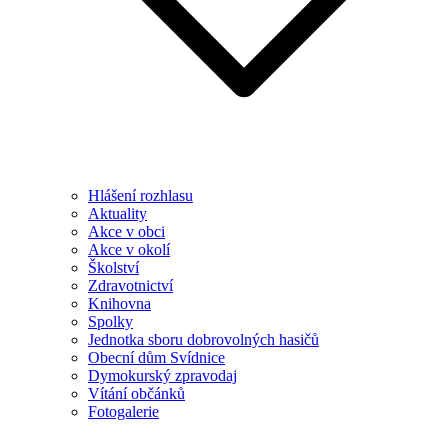
Hlášení rozhlasu
Aktuality
Akce v obci
Akce v okolí
Školství
Zdravotnictví
Knihovna
Spolky
Jednotka sboru dobrovolných hasičů
Obecní dům Svídnice
Dymokurský zpravodaj
Vítání občánků
Fotogalerie