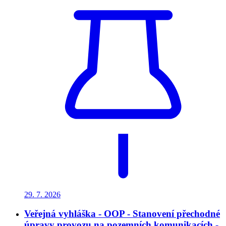
29. 7.
2026
Veřejná vyhláška - OOP - Stanovení přechodné
úpravy provozu na pozemních komunikacích -