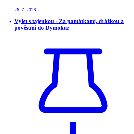
26. 7.
2026
Výlet s tajenkou - Za památkami, drážkou a
pověstmi do Dymokur