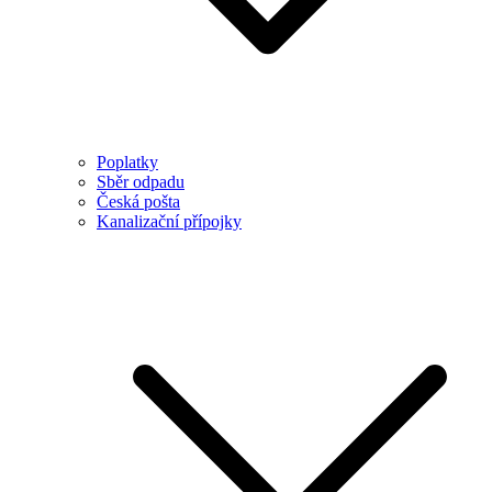
Poplatky
Sběr odpadu
Česká pošta
Kanalizační přípojky