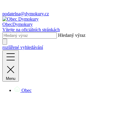
podatelna@dymokury.cz
Obec
Dymokury
Vítejte na oficiálních stránkách
Hledaný výraz
rozšířené vyhledávání
Menu
Obec