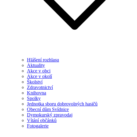
Hlášení rozhlasu
Aktuality
Akce v obci
Akce v okolí
Školství
Zdravotnictví
Knihovna
Spolky
Jednotka sboru dobrovolných hasičů
Obecní dům Svídnice
Dymokurský zpravodaj
Vítání občánků
Fotogalerie