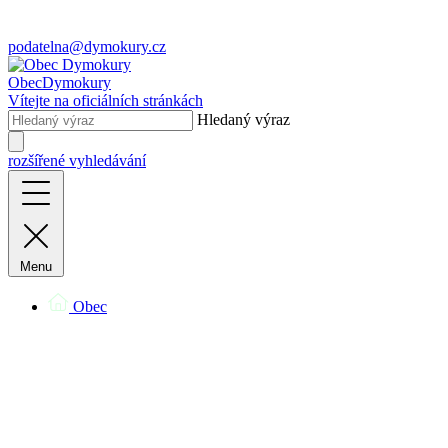
podatelna@dymokury.cz
Obec
Dymokury
Vítejte na oficiálních stránkách
Hledaný výraz
rozšířené vyhledávání
Menu
Obec