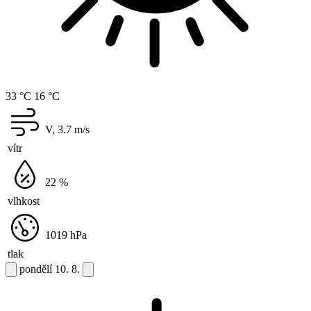
33 °C
16 °C
V, 3.7
m/s
vítr
22
%
vlhkost
1019
hPa
tlak
pondělí
10. 8.