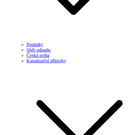
Poplatky
Sběr odpadu
Česká pošta
Kanalizační přípojky