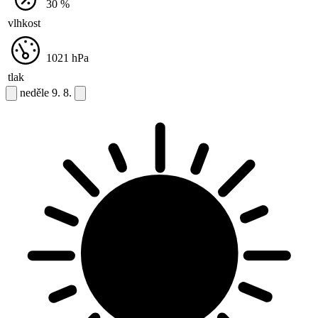
30
%
vlhkost
1021
hPa
tlak
neděle
9. 8.