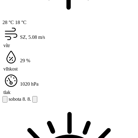
28 °C
18 °C
SZ, 5.08
m/s
vítr
29
%
vlhkost
1020
hPa
tlak
sobota
8. 8.