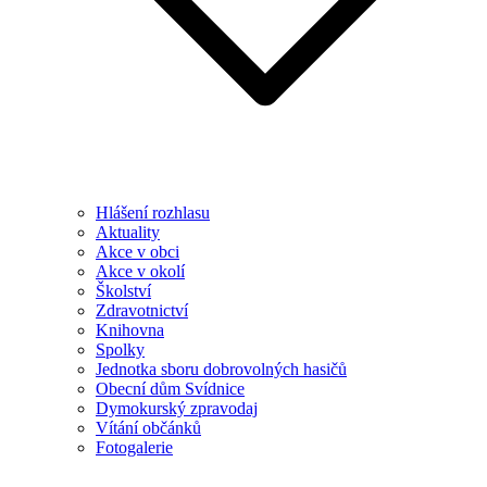
Hlášení rozhlasu
Aktuality
Akce v obci
Akce v okolí
Školství
Zdravotnictví
Knihovna
Spolky
Jednotka sboru dobrovolných hasičů
Obecní dům Svídnice
Dymokurský zpravodaj
Vítání občánků
Fotogalerie