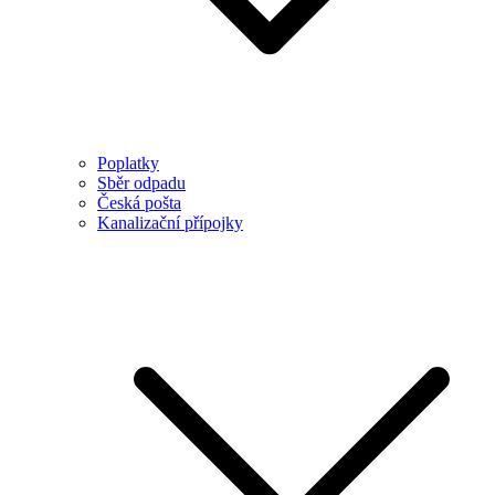
Poplatky
Sběr odpadu
Česká pošta
Kanalizační přípojky