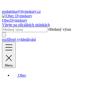
podatelna@dymokury.cz
Obec
Dymokury
Vítejte na oficiálních stránkách
Hledaný výraz
rozšířené vyhledávání
Menu
Obec