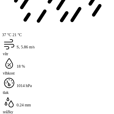
37 °C
21 °C
S, 5.86
m/s
vítr
18
%
vlhkost
1014
hPa
tlak
0.24
mm
srážky