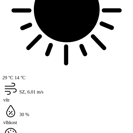
29 °C
14 °C
SZ, 6.01
m/s
vítr
30
%
vlhkost