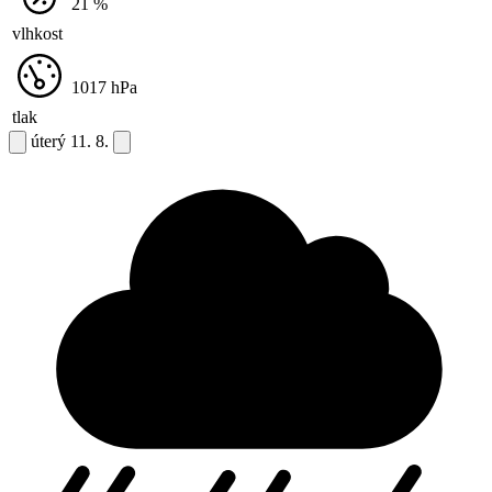
21
%
vlhkost
1017
hPa
tlak
úterý
11. 8.