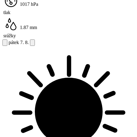
1017
hPa
tlak
1.87
mm
srážky
pátek
7. 8.