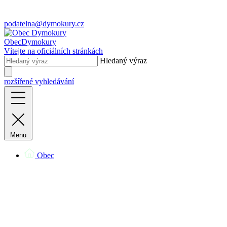
podatelna@dymokury.cz
Obec
Dymokury
Vítejte na oficiálních stránkách
Hledaný výraz
rozšířené vyhledávání
Menu
Obec