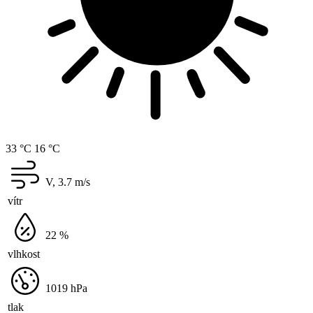
33 °C
16 °C
V, 3.7
m/s
vítr
22
%
vlhkost
1019
hPa
tlak