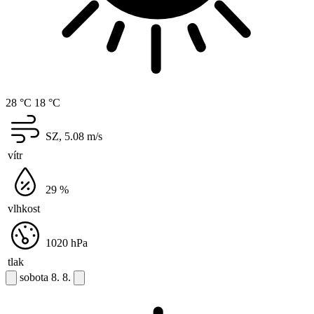
28 °C
18 °C
SZ, 5.08
m/s
vítr
29
%
vlhkost
1020
hPa
tlak
sobota
8. 8.