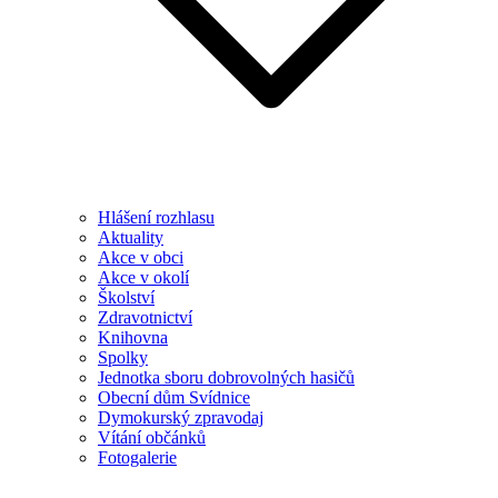
Hlášení rozhlasu
Aktuality
Akce v obci
Akce v okolí
Školství
Zdravotnictví
Knihovna
Spolky
Jednotka sboru dobrovolných hasičů
Obecní dům Svídnice
Dymokurský zpravodaj
Vítání občánků
Fotogalerie