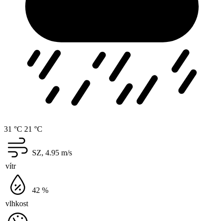
31 °C
21 °C
SZ, 4.95
m/s
vítr
42
%
vlhkost