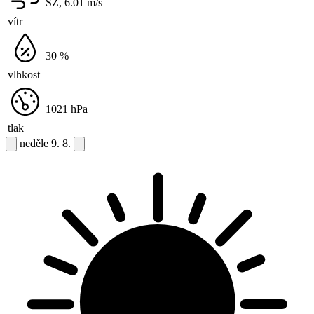
SZ, 6.01
m/s
vítr
30
%
vlhkost
1021
hPa
tlak
neděle
9. 8.