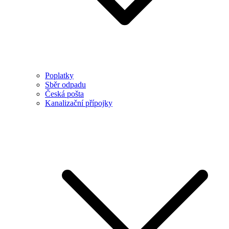
Poplatky
Sběr odpadu
Česká pošta
Kanalizační přípojky